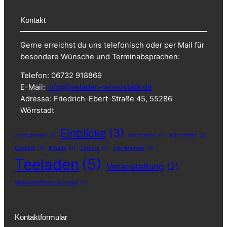
Kontakt
Gerne erreichst du uns telefonisch oder per Mail für
besondere Wünsche und Terminabsprachen:
Telefon: 06732 918869
E-Mail:
info@teeladen-woerrstadt.de
Adresse: Friedrich-Ebert-Straße 45, 55286
Wörrstadt
Einblicke
(3)
Achtsamkeit
(1)
Inspiration
(1)
Kürbisfest
(1)
Qualität
(1)
Rituale
(1)
Service
(1)
Tee-Moment
(1)
Teeladen
(5)
Veranstaltung
(2)
Verkaufsoffener Sonntag
(1)
Kontaktformular