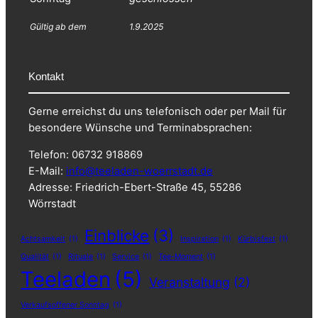
Gültig ab dem
1.9.2025
Kontakt
Gerne erreichst du uns telefonisch oder per Mail für
besondere Wünsche und Terminabsprachen:
Telefon: 06732 918869
E-Mail:
info@teeladen-woerrstadt.de
Adresse: Friedrich-Ebert-Straße 45, 55286
Wörrstadt
Einblicke
(3)
Achtsamkeit
(1)
Inspiration
(1)
Kürbisfest
(1)
Qualität
(1)
Rituale
(1)
Service
(1)
Tee-Moment
(1)
Teeladen
(5)
Veranstaltung
(2)
Verkaufsoffener Sonntag
(1)