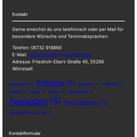
Kontakt
Gerne erreichst du uns telefonisch oder per Mail für
besondere Wünsche und Terminabsprachen:
Telefon: 06732 918869
E-Mail:
info@teeladen-woerrstadt.de
Adresse: Friedrich-Ebert-Straße 45, 55286
Wörrstadt
Einblicke
(3)
Achtsamkeit
(1)
Inspiration
(1)
Kürbisfest
(1)
Qualität
(1)
Rituale
(1)
Service
(1)
Tee-Moment
(1)
Teeladen
(5)
Veranstaltung
(2)
Verkaufsoffener Sonntag
(1)
Kontaktformular