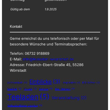
Gültig ab dem
1.9.2025
Kontakt
Gerne erreichst du uns telefonisch oder per Mail für
besondere Wünsche und Terminabsprachen:
Telefon: 06732 918869
E-Mail:
info@teeladen-woerrstadt.de
Adresse: Friedrich-Ebert-Straße 45, 55286
Wörrstadt
Einblicke
(3)
Achtsamkeit
(1)
Inspiration
(1)
Kürbisfest
(1)
Qualität
(1)
Rituale
(1)
Service
(1)
Tee-Moment
(1)
Teeladen
(5)
Veranstaltung
(2)
Verkaufsoffener Sonntag
(1)