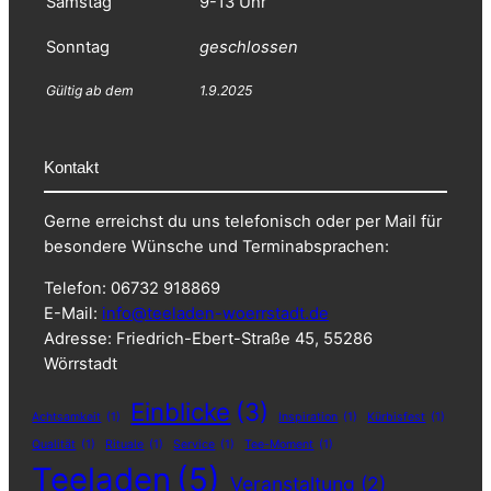
Samstag
9-13 Uhr
Sonntag
geschlossen
Gültig ab dem
1.9.2025
Kontakt
Gerne erreichst du uns telefonisch oder per Mail für
besondere Wünsche und Terminabsprachen:
Telefon: 06732 918869
E-Mail:
info@teeladen-woerrstadt.de
Adresse: Friedrich-Ebert-Straße 45, 55286
Wörrstadt
Einblicke
(3)
Achtsamkeit
(1)
Inspiration
(1)
Kürbisfest
(1)
Qualität
(1)
Rituale
(1)
Service
(1)
Tee-Moment
(1)
Teeladen
(5)
Veranstaltung
(2)