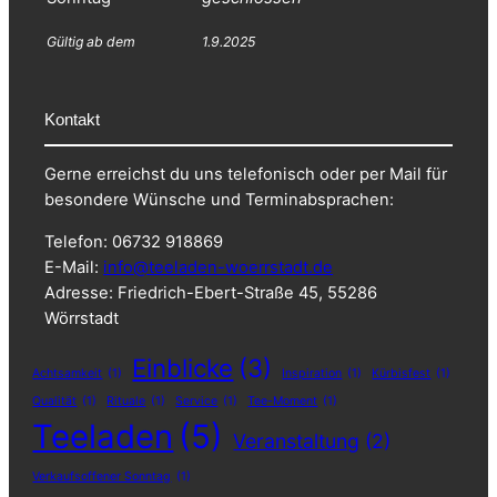
Gültig ab dem
1.9.2025
Kontakt
Gerne erreichst du uns telefonisch oder per Mail für
besondere Wünsche und Terminabsprachen:
Telefon: 06732 918869
E-Mail:
info@teeladen-woerrstadt.de
Adresse: Friedrich-Ebert-Straße 45, 55286
Wörrstadt
Einblicke
(3)
Achtsamkeit
(1)
Inspiration
(1)
Kürbisfest
(1)
Qualität
(1)
Rituale
(1)
Service
(1)
Tee-Moment
(1)
Teeladen
(5)
Veranstaltung
(2)
Verkaufsoffener Sonntag
(1)